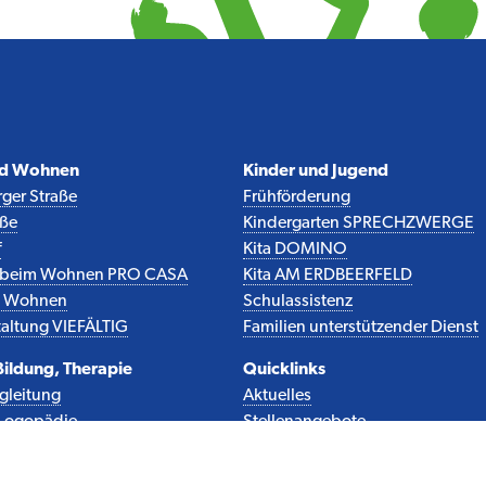
nd Wohnen
Kinder und Jugend
ger Straße
Frühförderung
aße
Kindergarten SPRECHZWERGE
f
Kita DOMINO
z beim Wohnen PRO CASA
Kita AM ERDBEERFELD
es Wohnen
Schulassistenz
altung VIEFÄLTIG
Familien unterstützender Dienst
 Bildung, Therapie
Quicklinks
egleitung
Aktuelles
r Logopädie
Stellenangebote
 Beratungsstelle selli
Über uns
 Teilhabe
Kontakt