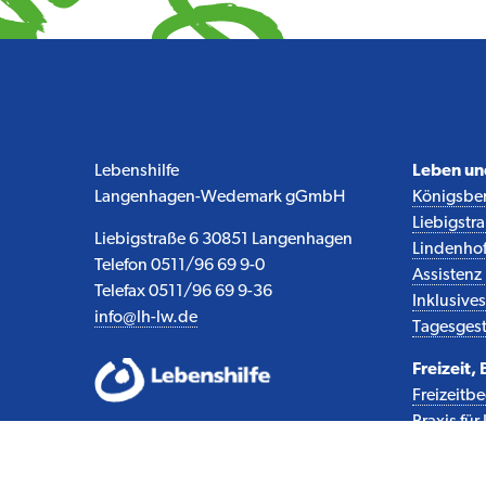
Lebenshilfe
Leben u
Langenhagen-Wedemark gGmbH
Königsber
Liebigstr
Liebigstraße 6 30851 Langenhagen
Lindenho
Telefon 0511/96 69 9-0
Assisten
Telefax 0511/96 69 9-36
Inklusiv
info@lh-lw.de
Tagesgest
Freizeit,
Freizeitb
Praxis fü
Sexualpäd.
Sport und