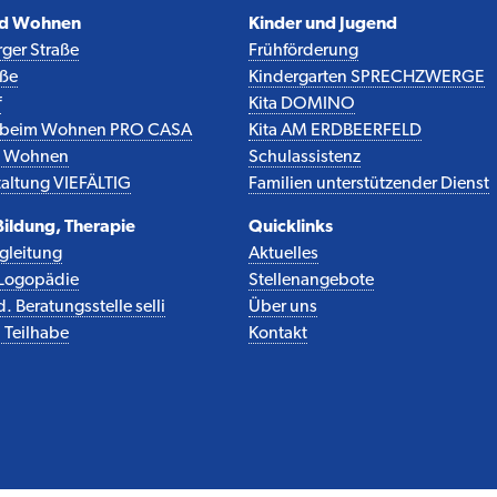
nd Wohnen
Kinder und Jugend
ger Straße
Frühförderung
aße
Kindergarten SPRECHZWERGE
f
Kita DOMINO
z beim Wohnen PRO CASA
Kita AM ERDBEERFELD
es Wohnen
Schulassistenz
altung VIEFÄLTIG
Familien unterstützender Dienst
 Bildung, Therapie
Quicklinks
egleitung
Aktuelles
r Logopädie
Stellenangebote
 Beratungsstelle selli
Über uns
 Teilhabe
Kontakt