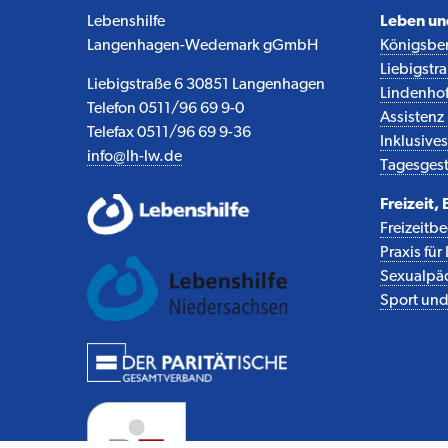
Lebenshilfe
Leben u
Langenhagen-Wedemark gGmbH
Königsber
Liebigstr
Liebigstraße 6 30851 Langenhagen
Lindenho
Telefon 0511/96 69 9-0
Assisten
Telefax 0511/96 69 9-36
Inklusiv
info@lh-lw.de
Tagesgest
Freizeit,
Freizeitb
Praxis fü
Sexualpäd.
Sport und